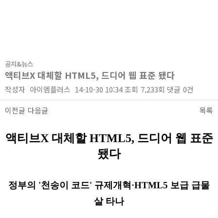
공지&뉴스
액티브X 대체할 HTML5, 드디어 웹 표준 됐다
작성자
아이엠플러스
14-10-30 10:34
조회
7,233회
댓글
0건
이전글
다음글
목록
본문
액티브X 대체할 HTML5, 드디어 웹 표준
됐다
정부의 '천송이 코드' 규제개혁·HTML5 보급 급물
살 타나